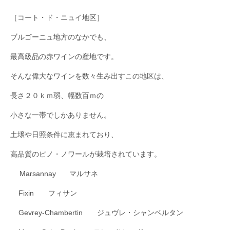
［コート・ド・ニュイ地区］
ブルゴーニュ地方のなかでも、
最高級品の赤ワインの産地です。
そんな偉大なワインを数々生み出すこの地区は、
長さ２０ｋｍ弱、幅数百ｍの
小さな一帯でしかありません。
土壌や日照条件に恵まれており、
高品質のピノ・ノワールが栽培されています。
Marsannay マルサネ
Fixin フィサン
Gevrey-Chambertin ジュヴレ・シャンベルタン