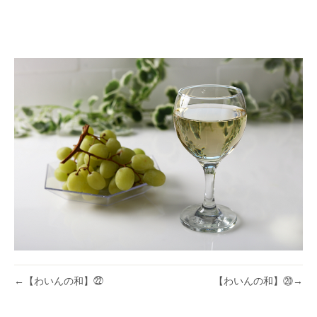
←
【わいんの和】㉒
【わいんの和】⑳
→