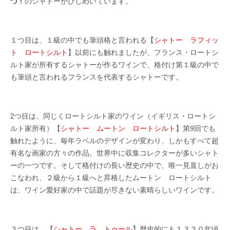
つ！
のシャトーがひしめいています。
１つ目は、１級の中でも筆頭格と言われる【
シャトー ラフィッ
ト ロートシルト
】以前にも触れましたが、フランス・ロートシ
ルト家が所有するシャトーが作るワインで、格付け第１級の中で
も筆頭と言われるフランスを代表するシャトーです。
2つ目は、同じくロートシルト家のワイン（イギリス・ロートシ
ルト家所有）【
シャトー ムートン ロートシルト
】第9回でも
触れたように、毎年ラベルのデザインが変わり、しかもすべて超
有名な画家の方々の作品。世界中に収集コレクターが多いシャト
ーの一つです。そして格付けの長い歴史の中で、唯一見直しがお
こなわれ、２級から１級へと昇格したムートン ロートシルト
は、ワイン愛好家の中で話題が尽きない素晴らしいワインです。
３つ目は、【
シャトー ラ トゥール
】歴史的にも１３３０年頃